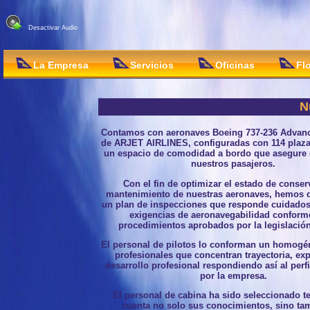
Desactivar Audio
La Empresa
Servicios
Oficinas
Fl
N
Contamos con aeronaves Boeing 737-236 Advanc
de ARJET AIRLINES, configuradas con 114 plaza
un espacio de comodidad a bordo que asegure e
nuestros pasajeros.
Con el fin de optimizar el estado de conser
mantenimiento de nuestras aeronaves, hemos d
un plan de inspecciones que responde cuidados
exigencias de aeronavegabilidad conforme
procedimientos aprobados por la legislación
El personal de pilotos lo conforman un homogé
profesionales que concentran trayectoria, exp
desarrollo profesional respondiendo así al perf
por la empresa.
El personal de cabina ha sido seleccionado t
cuenta no solo sus conocimientos, sino ta